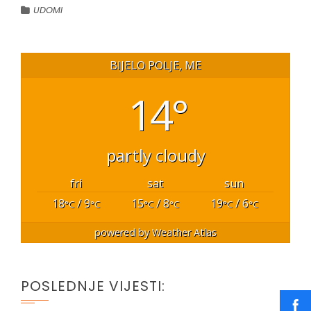
UDOMI
BIJELO POLJE, ME
14°
partly cloudy
fri
sat
sun
18
/ 9
15
/ 8
19
/ 6
°C
°C
°C
°C
°C
°C
powered by
Weather Atlas
POSLEDNJE VIJESTI: