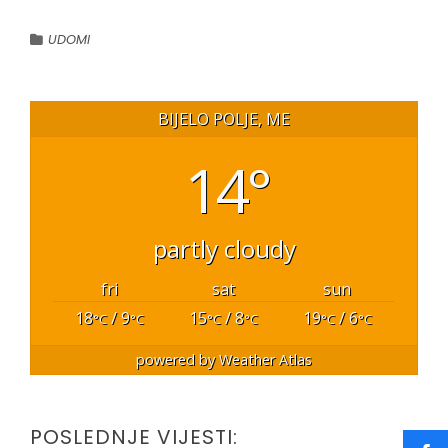
UDOMI
BIJELO POLJE, ME
14°
partly cloudy
fri
sat
sun
18
/ 9
15
/ 8
19
/ 6
°C
°C
°C
°C
°C
°C
powered by
Weather Atlas
POSLEDNJE VIJESTI: