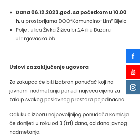
Dana 06.12.2023.god. sa početkom u 10.00
h
, u prostorijama DOO”Komunalno-Lim” Bijelo
Polje , ulica Živka Žižića br.24 ili u Bazaru
ul.Trgovačka bb.
Uslovi za zaključenje ugovora
Za zakupca će biti izabran ponuđač koji na
javnom nadmetanju ponudi najveću cijenu za
zakup svakog poslovnog prostora pojedinačno.
Odluku o izboru najpovoljnijeg ponuđača Komisija
će donijeti u roku od 3 (tri) dana, od dana javnog
nadmetanja.