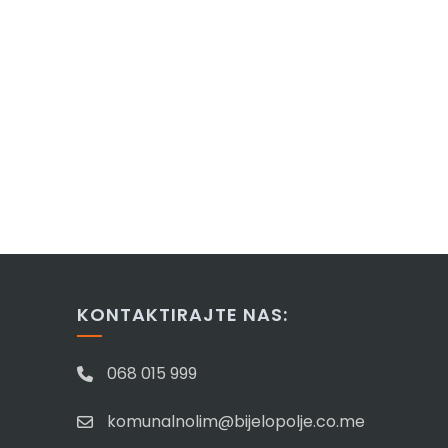
KONTAKTIRAJTE NAS:
068 015 999
komunalnolim@bijelopolje.co.me