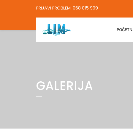
Skip
PRIJAVI PROBLEM: 068 015 999
to
content
POČETN
GALERIJA